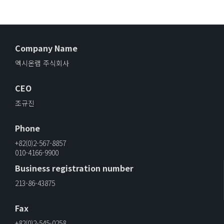
Company Name
엑시온랩 주식회사
CEO
조규진
Phone
+82(0)2-567-8857
010-4166-9900
Business registration number
213-86-43875
Fax
+82(0)2-545-0258