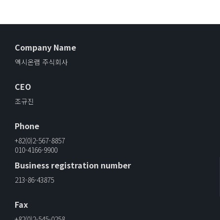
Company Name
엑시온랩 주식회사
CEO
조규진
Phone
+82(0)2-567-8857
010-4166-9900
Business registration number
213-86-43875
Fax
+82(0)2-545-0258