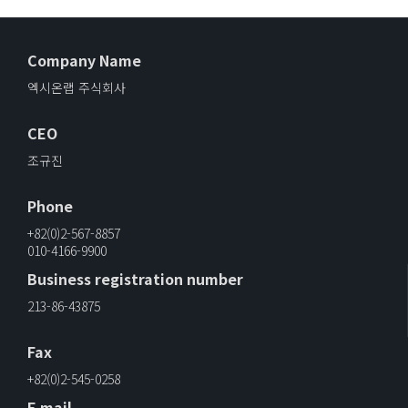
Company Name
엑시온랩 주식회사
CEO
조규진
Phone
+82(0)2-567-8857
010-4166-9900
Business registration number
213-86-43875
Fax
+82(0)2-545-0258
E mail